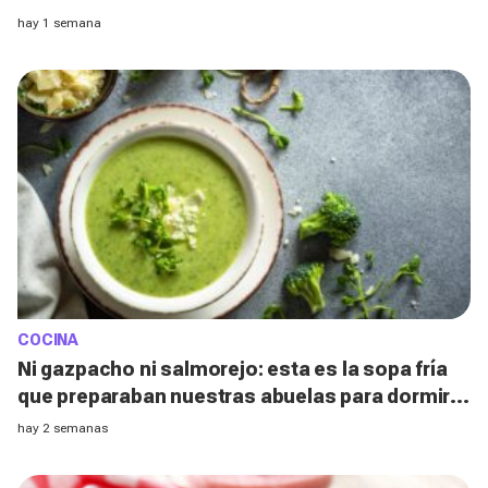
el horno
hay 1 semana
COCINA
Ni gazpacho ni salmorejo: esta es la sopa fría
que preparaban nuestras abuelas para dormir
mejor durante las noches de calor
hay 2 semanas