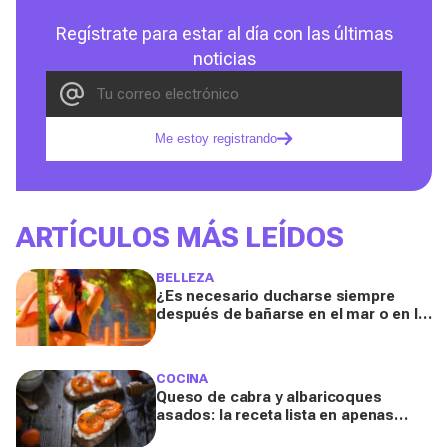
Regístrate para estar al día con las últimas
noticias
Me estoy registrando
ARTÍCULOS MÁS LEÍDOS
BELLEZA
¿Es necesario ducharse siempre
después de bañarse en el mar o en la
piscina? Un especialista lo explica
COCINA
Queso de cabra y albaricoques
asados: la receta lista en apenas
unos minutos para un aperitivo