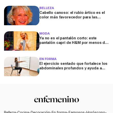
sabroso y fresquito en verano
BELLEZA
Cabello canoso: el rubio ártico es el
color más favorecedor para las
melenas entrecanas, según una
experta
MODA
Ya no es el pantalón corto: este
pantalón capri de H&M por menos de
20 euros es el aliado perfecto para ir
cómoda y con estilo en verano
EN FORMA
El ejercicio sentado que fortalece los
abdominales profundos y ayuda a
mejorar la digestión
Belleza
Cocina
Decoración
En forma
Famosos
Horóscopo