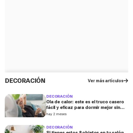
DECORACIÓN
Ver más artículos
DECORACIÓN
Ola de calor: este es el truco casero
fácil y eficaz para dormir mejor sin
aire acondicionado
hay 2 meses
DECORACIÓN
Si tienes estos 8 objetos en tu salón,