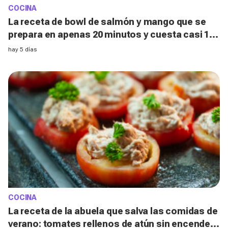
COCINA
La receta de bowl de salmón y mango que se
prepara en apenas 20 minutos y cuesta casi 10
€ menos que pedirla a domicilio
hay 5 días
COCINA
La receta de la abuela que salva las comidas de
verano: tomates rellenos de atún sin encender