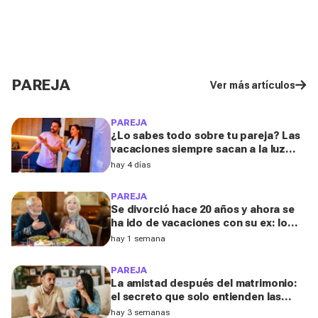
PAREJA
Ver más artículos
PAREJA
¿Lo sabes todo sobre tu pareja? Las
vacaciones siempre sacan a la luz
estas cinco facetas ocultas, según
hay 4 días
una experta
PAREJA
Se divorció hace 20 años y ahora se
ha ido de vacaciones con su ex: lo
que ocurrió a los 70 la sorprendió
hay 1 semana
PAREJA
La amistad después del matrimonio:
el secreto que solo entienden las
personas divorciadas y viudas, según
hay 3 semanas