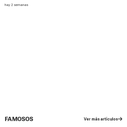
verano, según una experta
hay 2 semanas
FAMOSOS
Ver más artículos