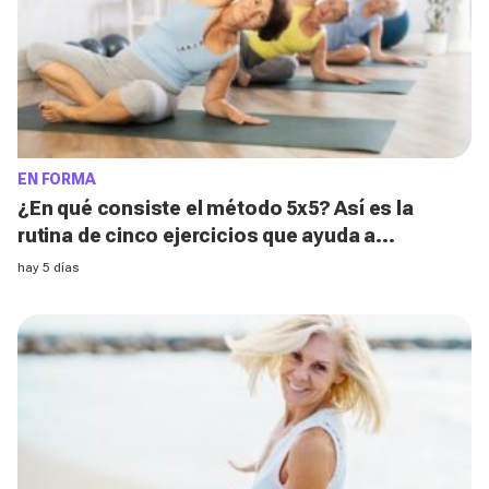
EN FORMA
¿En qué consiste el método 5x5? Así es la
rutina de cinco ejercicios que ayuda a
fortalecer el abdomen después de los 50
hay 5 días