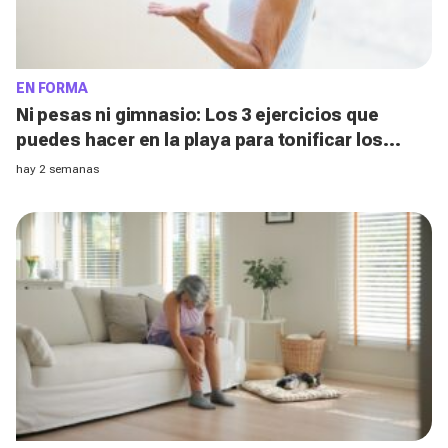
EN FORMA
Ni pesas ni gimnasio: Los 3 ejercicios que
puedes hacer en la playa para tonificar los
brazos después de los 50, según un entrenador
hay 2 semanas