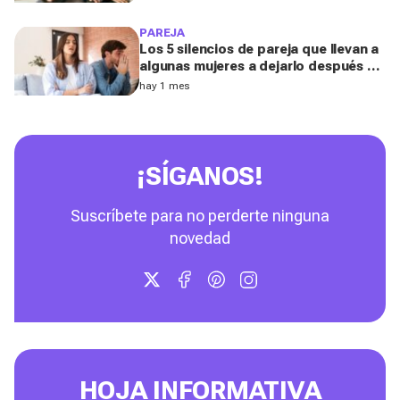
los expertos
PAREJA
Los 5 silencios de pareja que llevan a
algunas mujeres a dejarlo después de
los 40, según una coach experta
hay 1 mes
¡SÍGANOS!
Suscríbete para no perderte ninguna
novedad
HOJA INFORMATIVA