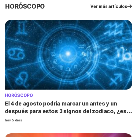
HORÓSCOPO
Ver más artículos
HORÓSCOPO
El 4 de agosto podría marcar un antes y un
después para estos 3 signos del zodiaco, ¿está
el tuyo entre ellos?
hay 5 días