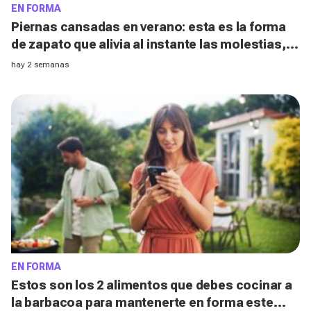
EN FORMA
Piernas cansadas en verano: esta es la forma
de zapato que alivia al instante las molestias,
según los podólogos
hay 2 semanas
EN FORMA
Estos son los 2 alimentos que debes cocinar a
la barbacoa para mantenerte en forma este