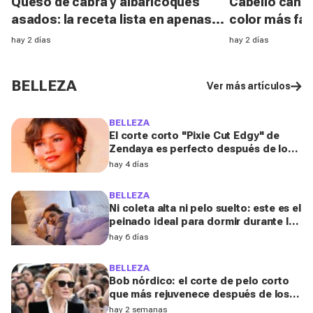
Queso de cabra y albaricoques
Cabello canoso
asados: la receta lista en apenas
color más fav
unos minutos para un aperitivo
melenas entr
hay 2 días
hay 2 días
sabroso y fresquito en verano
experta
BELLEZA
Ver más artículos
BELLEZA
El corte corto "Pixie Cut Edgy" de
Zendaya es perfecto después de los
50 para el verano de 2026, según una
hay 4 días
peluquera
BELLEZA
Ni coleta alta ni pelo suelto: este es el
peinado ideal para dormir durante los
días de calor, según una experta
hay 6 días
BELLEZA
Bob nórdico: el corte de pelo corto
que más rejuvenece después de los
50, según una experta
hay 2 semanas