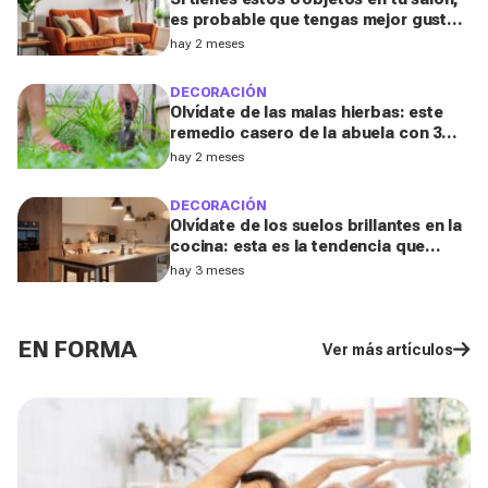
es probable que tengas mejor gusto
del que pensabas
hay 2 meses
DECORACIÓN
Olvídate de las malas hierbas: este
remedio casero de la abuela con 3
ingredientes que tienes ya en tu
hay 2 meses
cocina podría salvar tu jardín
DECORACIÓN
Olvídate de los suelos brillantes en la
cocina: esta es la tendencia que
triunfará en 2026, según una
hay 3 meses
diseñadora de interiores
EN FORMA
Ver más artículos