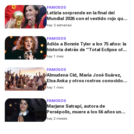
FAMOSOS
Letizia sorprende en la final del
Mundial 2026 con el vestido rojo que
mejor sienta después de los 50
hay 3 semanas
FAMOSOS
Adiós a Bonnie Tyler a los 75 años: la
historia detrás de “Total Eclipse of
the Heart”, el himno que la hizo
hay 1 mes
eterna
FAMOSOS
Almudena Cid, María José Suárez,
Elsa Anka y otros rostros conocidos
viajan al Sáhara en la segunda
hay 1 mes
edición de 'Maktub: Cartas al
Desierto'
FAMOSOS
Marjane Satrapi, autora de
Persépolis, muere a los 56 años un
año después de la muerte de su
hay 2 meses
marido