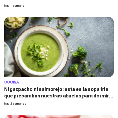
el horno
hay 1 semana
COCINA
Ni gazpacho ni salmorejo: esta es la sopa fría
que preparaban nuestras abuelas para dormir
mejor durante las noches de calor
hay 2 semanas