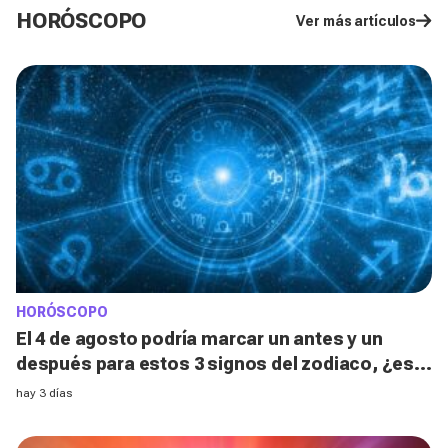
HORÓSCOPO
Ver más artículos
HORÓSCOPO
El 4 de agosto podría marcar un antes y un
después para estos 3 signos del zodiaco, ¿está
el tuyo entre ellos?
hay 3 días