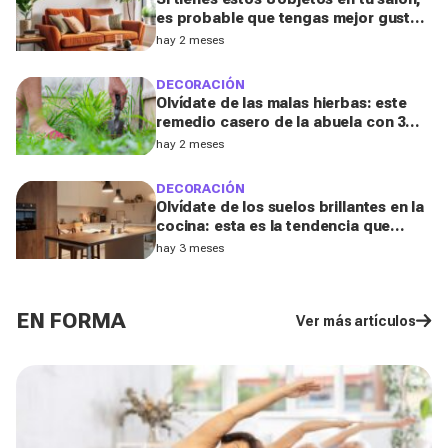
es probable que tengas mejor gusto
del que pensabas
hay 2 meses
DECORACIÓN
Olvídate de las malas hierbas: este
remedio casero de la abuela con 3
ingredientes que tienes ya en tu
hay 2 meses
cocina podría salvar tu jardín
DECORACIÓN
Olvídate de los suelos brillantes en la
cocina: esta es la tendencia que
triunfará en 2026, según una
hay 3 meses
diseñadora de interiores
EN FORMA
Ver más artículos