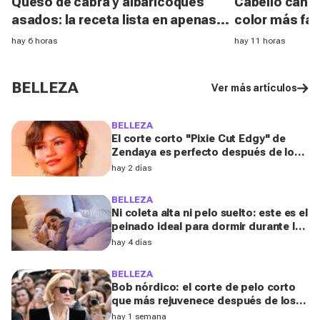
Queso de cabra y albaricoques
Cabello canoso
asados: la receta lista en apenas
color más fav
unos minutos para un aperitivo
melenas entr
hay 6 horas
hay 11 horas
sabroso y fresquito en verano
experta
BELLEZA
Ver más artículos
BELLEZA
El corte corto "Pixie Cut Edgy" de
Zendaya es perfecto después de los
50 para el verano de 2026, según una
hay 2 días
peluquera
BELLEZA
Ni coleta alta ni pelo suelto: este es el
peinado ideal para dormir durante los
días de calor, según una experta
hay 4 días
BELLEZA
Bob nórdico: el corte de pelo corto
que más rejuvenece después de los
50, según una experta
hay 1 semana