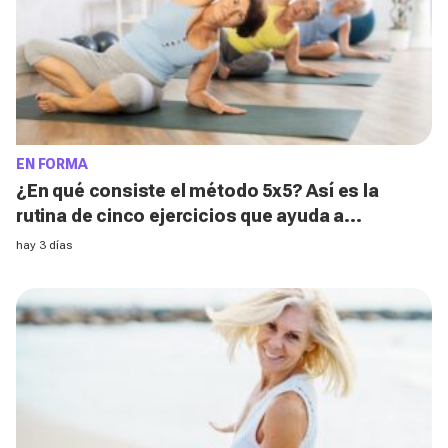
EN FORMA
¿En qué consiste el método 5x5? Así es la
rutina de cinco ejercicios que ayuda a
fortalecer el abdomen después de los 50
hay 3 días