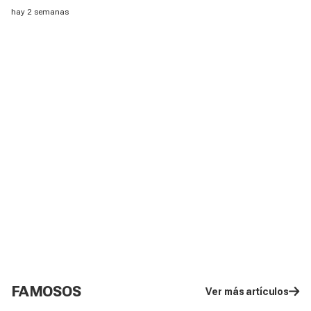
verano, según una experta
hay 2 semanas
FAMOSOS
Ver más artículos