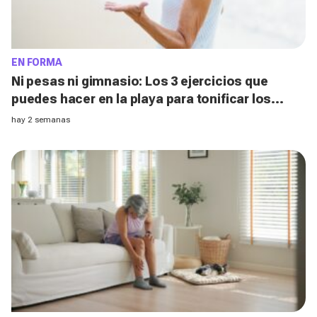
EN FORMA
Ni pesas ni gimnasio: Los 3 ejercicios que
puedes hacer en la playa para tonificar los
brazos después de los 50, según un entrenador
hay 2 semanas