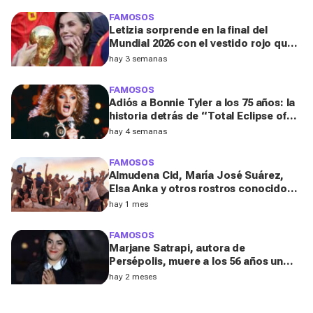
FAMOSOS
Letizia sorprende en la final del
Mundial 2026 con el vestido rojo que
mejor sienta después de los 50
hay 3 semanas
FAMOSOS
Adiós a Bonnie Tyler a los 75 años: la
historia detrás de “Total Eclipse of
the Heart”, el himno que la hizo
hay 4 semanas
eterna
FAMOSOS
Almudena Cid, María José Suárez,
Elsa Anka y otros rostros conocidos
viajan al Sáhara en la segunda
hay 1 mes
edición de 'Maktub: Cartas al
Desierto'
FAMOSOS
Marjane Satrapi, autora de
Persépolis, muere a los 56 años un
año después de la muerte de su
hay 2 meses
marido