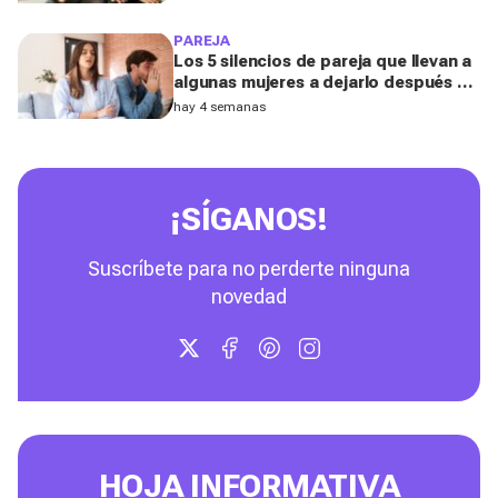
los expertos
PAREJA
Los 5 silencios de pareja que llevan a
algunas mujeres a dejarlo después de
los 40, según una coach experta
hay 4 semanas
¡SÍGANOS!
Suscríbete para no perderte ninguna
novedad
HOJA INFORMATIVA