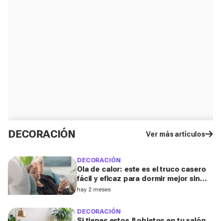
DECORACIÓN
Ver más artículos
DECORACIÓN
Ola de calor: este es el truco casero
fácil y eficaz para dormir mejor sin
aire acondicionado
hay 2 meses
DECORACIÓN
Si tienes estos 8 objetos en tu salón,