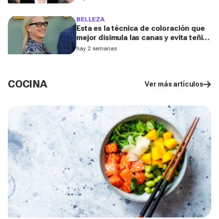
BELLEZA
Esta es la técnica de coloración que
mejor disimula las canas y evita teñir
la raíz cada pocas semanas, según un
hay 2 semanas
experto de L'Oréal
COCINA
Ver más artículos