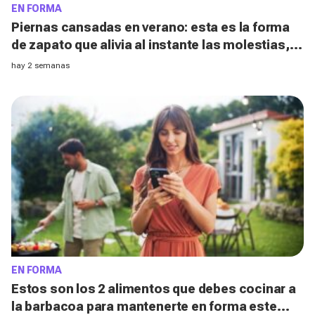
EN FORMA
Piernas cansadas en verano: esta es la forma
de zapato que alivia al instante las molestias,
según los podólogos
hay 2 semanas
EN FORMA
Estos son los 2 alimentos que debes cocinar a
la barbacoa para mantenerte en forma este