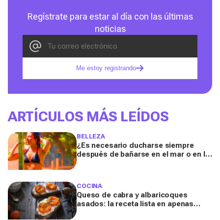
Regístrate para estar al día con las últimas
noticias
Me estoy registrando
ARTÍCULOS MÁS LEÍDOS
BELLEZA
¿Es necesario ducharse siempre
después de bañarse en el mar o en la
piscina? Un especialista lo explica
COCINA
Queso de cabra y albaricoques
asados: la receta lista en apenas
unos minutos para un aperitivo