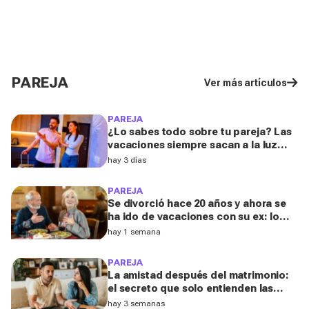
PAREJA
Ver más artículos
PAREJA
¿Lo sabes todo sobre tu pareja? Las
vacaciones siempre sacan a la luz
estas cinco facetas ocultas, según
hay 3 días
una experta
PAREJA
Se divorció hace 20 años y ahora se
ha ido de vacaciones con su ex: lo
que ocurrió a los 70 la sorprendió
hay 1 semana
PAREJA
La amistad después del matrimonio:
el secreto que solo entienden las
personas divorciadas y viudas, según
hay 3 semanas