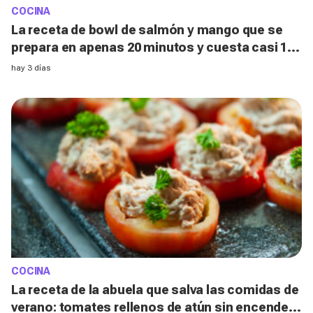
COCINA
La receta de bowl de salmón y mango que se
prepara en apenas 20 minutos y cuesta casi 10
€ menos que pedirla a domicilio
hay 3 días
COCINA
La receta de la abuela que salva las comidas de
verano: tomates rellenos de atún sin encender