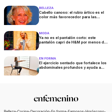
sabroso y fresquito en verano
BELLEZA
Cabello canoso: el rubio ártico es el
color más favorecedor para las
melenas entrecanas, según una
experta
MODA
Ya no es el pantalón corto: este
pantalón capri de H&M por menos de
20 euros es el aliado perfecto para ir
cómoda y con estilo en verano
EN FORMA
El ejercicio sentado que fortalece los
abdominales profundos y ayuda a
mejorar la digestión
Belleza
Cocina
Decoración
En forma
Famosos
Horóscopo