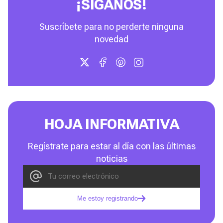
¡SÍGANOS!
Suscríbete para no perderte ninguna
novedad
HOJA INFORMATIVA
Regístrate para estar al día con las últimas
noticias
Me estoy registrando