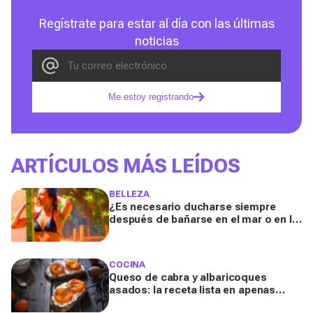
Regístrate para estar al día con las últimas
noticias
Me estoy registrando
ARTÍCULOS MÁS LEÍDOS
BELLEZA
¿Es necesario ducharse siempre
después de bañarse en el mar o en la
piscina? Un especialista lo explica
COCINA
Queso de cabra y albaricoques
asados: la receta lista en apenas
unos minutos para un aperitivo