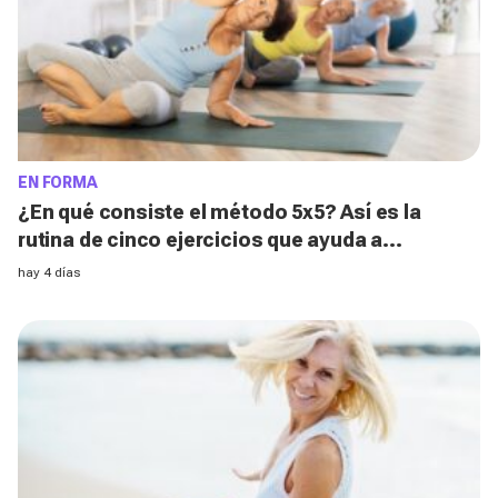
EN FORMA
¿En qué consiste el método 5x5? Así es la
rutina de cinco ejercicios que ayuda a
fortalecer el abdomen después de los 50
hay 4 días