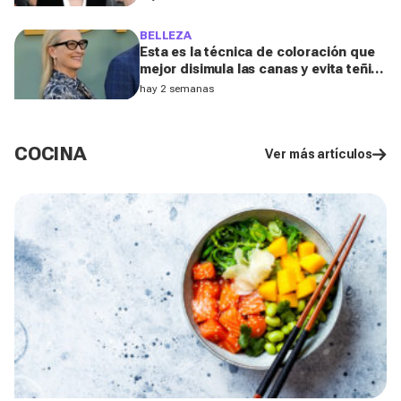
BELLEZA
Esta es la técnica de coloración que
mejor disimula las canas y evita teñir
la raíz cada pocas semanas, según un
hay 2 semanas
experto de L'Oréal
COCINA
Ver más artículos