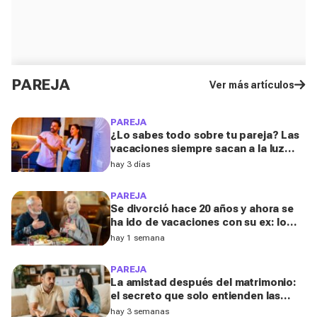
PAREJA
Ver más artículos
PAREJA
¿Lo sabes todo sobre tu pareja? Las
vacaciones siempre sacan a la luz
estas cinco facetas ocultas, según
hay 3 días
una experta
PAREJA
Se divorció hace 20 años y ahora se
ha ido de vacaciones con su ex: lo
que ocurrió a los 70 la sorprendió
hay 1 semana
PAREJA
La amistad después del matrimonio:
el secreto que solo entienden las
personas divorciadas y viudas, según
hay 3 semanas