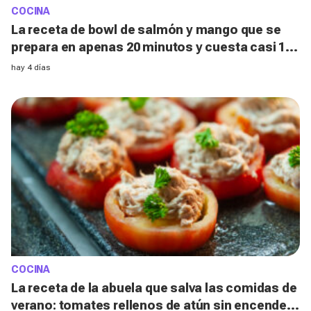
COCINA
La receta de bowl de salmón y mango que se
prepara en apenas 20 minutos y cuesta casi 10
€ menos que pedirla a domicilio
hay 4 días
COCINA
La receta de la abuela que salva las comidas de
verano: tomates rellenos de atún sin encender