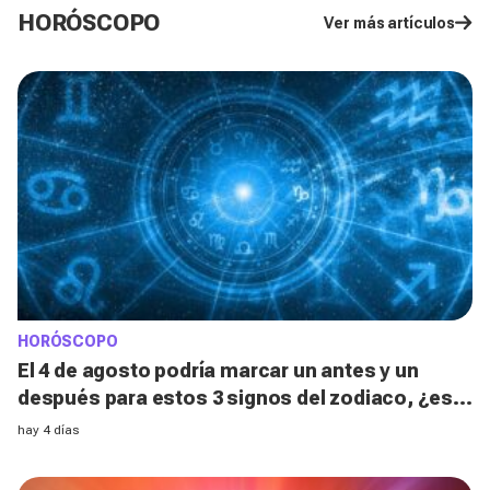
HORÓSCOPO
Ver más artículos
HORÓSCOPO
El 4 de agosto podría marcar un antes y un
después para estos 3 signos del zodiaco, ¿está
el tuyo entre ellos?
hay 4 días