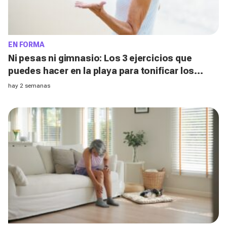
EN FORMA
Ni pesas ni gimnasio: Los 3 ejercicios que
puedes hacer en la playa para tonificar los
brazos después de los 50, según un entrenador
hay 2 semanas