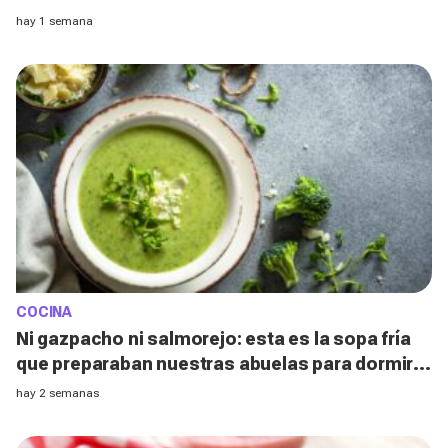
el horno
hay 1 semana
COCINA
Ni gazpacho ni salmorejo: esta es la sopa fría
que preparaban nuestras abuelas para dormir
mejor durante las noches de calor
hay 2 semanas