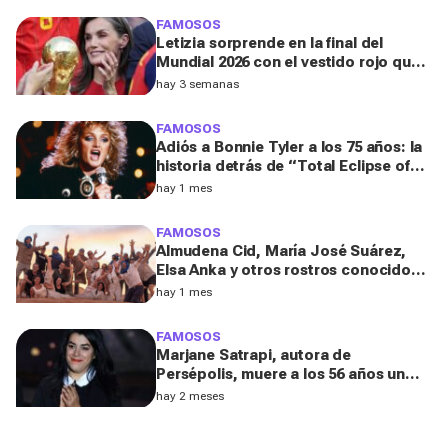
FAMOSOS
Letizia sorprende en la final del
Mundial 2026 con el vestido rojo que
mejor sienta después de los 50
hay 3 semanas
FAMOSOS
Adiós a Bonnie Tyler a los 75 años: la
historia detrás de “Total Eclipse of
the Heart”, el himno que la hizo
hay 1 mes
eterna
FAMOSOS
Almudena Cid, María José Suárez,
Elsa Anka y otros rostros conocidos
viajan al Sáhara en la segunda
hay 1 mes
edición de 'Maktub: Cartas al
Desierto'
FAMOSOS
Marjane Satrapi, autora de
Persépolis, muere a los 56 años un
año después de la muerte de su
hay 2 meses
marido