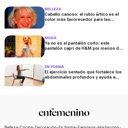
sabroso y fresquito en verano
BELLEZA
Cabello canoso: el rubio ártico es el
color más favorecedor para las
melenas entrecanas, según una
experta
MODA
Ya no es el pantalón corto: este
pantalón capri de H&M por menos de
20 euros es el aliado perfecto para ir
cómoda y con estilo en verano
EN FORMA
El ejercicio sentado que fortalece los
abdominales profundos y ayuda a
mejorar la digestión
Belleza
Cocina
Decoración
En forma
Famosos
Horóscopo