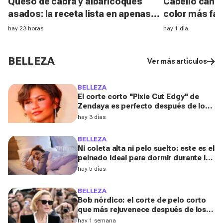
Queso de cabra y albaricoques
Cabello canoso
asados: la receta lista en apenas
color más fav
unos minutos para un aperitivo
melenas entr
hay 23 horas
hay 1 día
sabroso y fresquito en verano
experta
BELLEZA
Ver más artículos
BELLEZA
El corte corto "Pixie Cut Edgy" de
Zendaya es perfecto después de los
50 para el verano de 2026, según una
hay 3 días
peluquera
BELLEZA
Ni coleta alta ni pelo suelto: este es el
peinado ideal para dormir durante los
días de calor, según una experta
hay 5 días
BELLEZA
Bob nórdico: el corte de pelo corto
que más rejuvenece después de los
50, según una experta
hay 1 semana