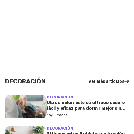
DECORACIÓN
Ver más artículos
DECORACIÓN
Ola de calor: este es el truco casero
fácil y eficaz para dormir mejor sin
aire acondicionado
hay 2 meses
DECORACIÓN
Si tienes estos 8 objetos en tu salón,