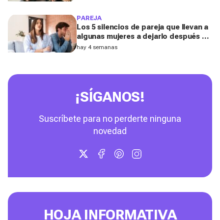
los expertos
PAREJA
Los 5 silencios de pareja que llevan a
algunas mujeres a dejarlo después de
los 40, según una coach experta
hay 4 semanas
¡SÍGANOS!
Suscríbete para no perderte ninguna
novedad
HOJA INFORMATIVA