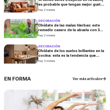
es probable que tengas mejor gusto
del que pensabas
hay 2 meses
DECORACIÓN
Olvídate de las malas hierbas: este
remedio casero de la abuela con 3
ingredientes que tienes ya en tu
hay 2 meses
cocina podría salvar tu jardín
DECORACIÓN
Olvídate de los suelos brillantes en la
cocina: esta es la tendencia que
triunfará en 2026, según una
hay 3 meses
diseñadora de interiores
EN FORMA
Ver más artículos