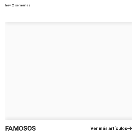
verano, según una experta
hay 2 semanas
FAMOSOS
Ver más artículos