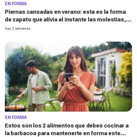
EN FORMA
Piernas cansadas en verano: esta es la forma
de zapato que alivia al instante las molestias,
según los podólogos
hay 2 semanas
EN FORMA
Estos son los 2 alimentos que debes cocinar a
la barbacoa para mantenerte en forma este