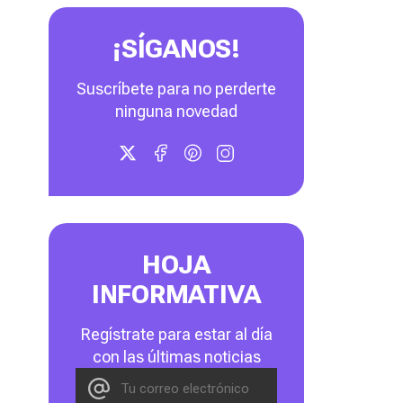
¡SÍGANOS!
Suscríbete para no perderte
ninguna novedad
HOJA
INFORMATIVA
Regístrate para estar al día
con las últimas noticias