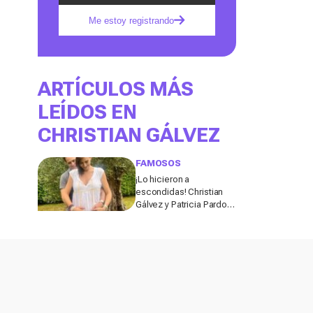
Me estoy registrando
ARTÍCULOS MÁS
LEÍDOS EN
CHRISTIAN GÁLVEZ
FAMOSOS
¡Lo hicieron a
escondidas! Christian
Gálvez y Patricia Pardo
dan la gran sorpresa:
¡Están casados y serán
padres!