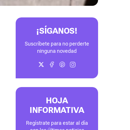
¡SÍGANOS!
Suscríbete para no perderte
ninguna novedad
HOJA
INFORMATIVA
Regístrate para estar al día