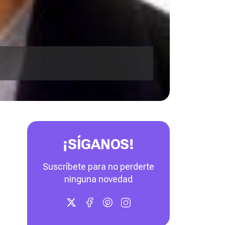
¡SÍGANOS!
Suscríbete para no perderte
ninguna novedad