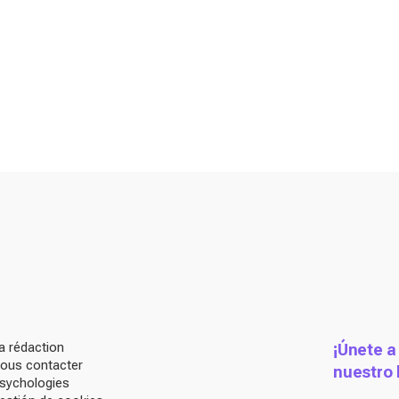
a rédaction
¡Únete a
ous contacter
nuestro 
sychologies