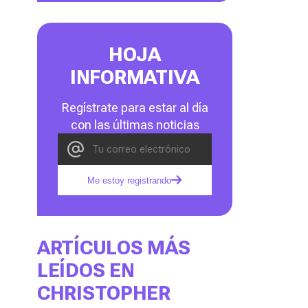
HOJA
INFORMATIVA
Regístrate para estar al día
con las últimas noticias
Me estoy registrando
ARTÍCULOS MÁS
LEÍDOS EN
CHRISTOPHER