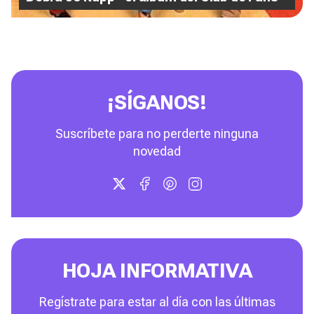
¡SÍGANOS!
Suscríbete para no perderte ninguna
novedad
HOJA INFORMATIVA
Regístrate para estar al día con las últimas