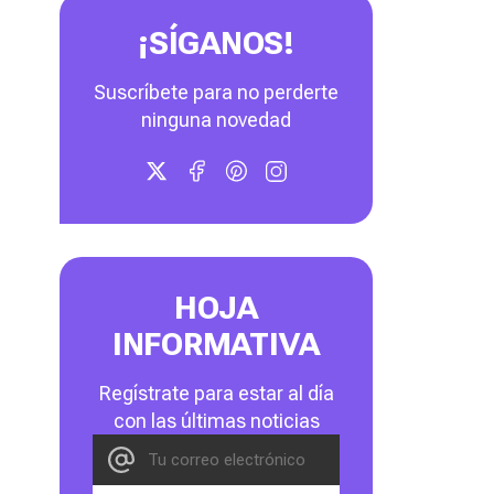
¡SÍGANOS!
Suscríbete para no perderte
ninguna novedad
HOJA
INFORMATIVA
Regístrate para estar al día
con las últimas noticias