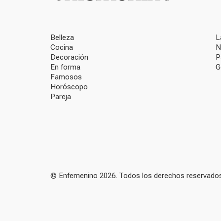
Belleza
L
Cocina
N
Decoración
P
En forma
G
Famosos
Horóscopo
Pareja
© Enfemenino 2026. Todos los derechos reservados.