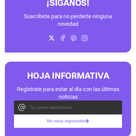
¡SÍGANOS!
Suscríbete para no perderte ninguna
novedad
HOJA INFORMATIVA
Regístrate para estar al día con las últimas
noticias
Me estoy registrando