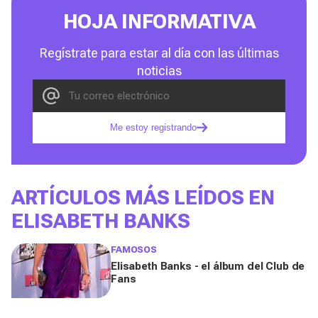
HOJA INFORMATIVA
Regístrate para estar al día con las últimas
noticias
Me estoy registrando
ARTÍCULOS MÁS LEÍDOS EN
ELISABETH BANKS
FAMOSOS
Elisabeth Banks - el álbum del Club de
Fans