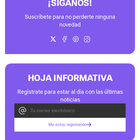
¡SÍGANOS!
Suscríbete para no perderte ninguna
novedad
HOJA INFORMATIVA
Regístrate para estar al día con las últimas
noticias
Me estoy registrando