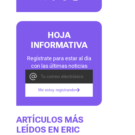
HOJA
INFORMATIVA
Regístrate para estar al día
con las últimas noticias
Me estoy registrando
ARTÍCULOS MÁS
LEÍDOS EN ERIC