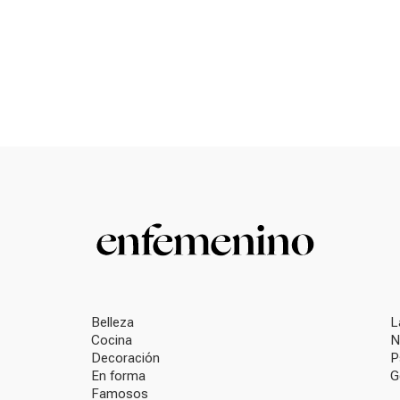
Belleza
L
Cocina
N
Decoración
P
En forma
G
Famosos