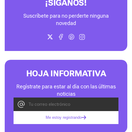
¡SÍGANOS!
Suscríbete para no perderte ninguna
novedad
HOJA INFORMATIVA
Regístrate para estar al día con las últimas
noticias
Me estoy registrando