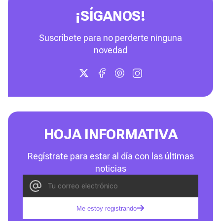
¡SÍGANOS!
Suscríbete para no perderte ninguna
novedad
HOJA INFORMATIVA
Regístrate para estar al día con las últimas
noticias
Me estoy registrando