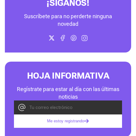
¡SÍGANOS!
Suscríbete para no perderte ninguna
novedad
HOJA INFORMATIVA
Regístrate para estar al día con las últimas
noticias
Me estoy registrando