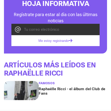
HOJA INFORMATIVA
Regístrate para estar al día con las últimas
noticias
Me estoy registrando
ARTÍCULOS MÁS LEÍDOS EN
RAPHAËLLE RICCI
FAMOSOS
Raphaëlle Ricci - el álbum del Club de
Fans