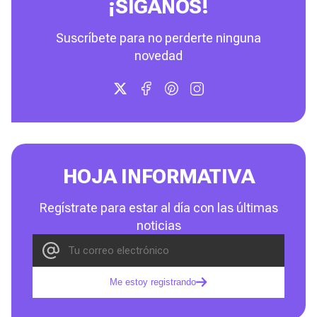
¡SÍGANOS!
Suscríbete para no perderte ninguna
novedad
HOJA INFORMATIVA
Regístrate para estar al día con las últimas
noticias
Me estoy registrando