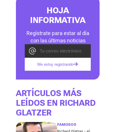
HOJA
INFORMATIVA
Regístrate para estar al día
con las últimas noticias
Me estoy registrando
ARTÍCULOS MÁS
LEÍDOS EN RICHARD
GLATZER
FAMOSOS
Richard Glatzer - el