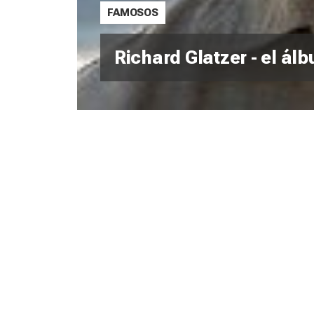
FAMOSOS
Richard Glatzer - el ál