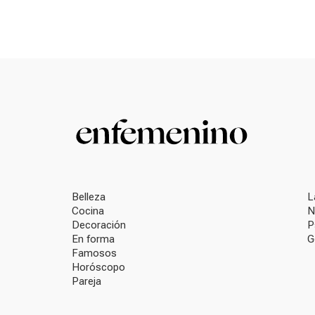
Belleza
L
Cocina
N
Decoración
P
En forma
G
Famosos
Horóscopo
Pareja