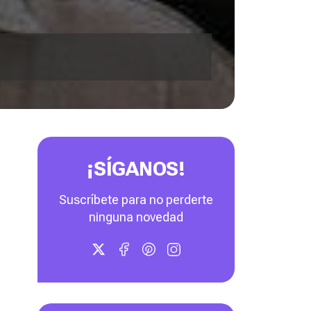
¡SÍGANOS!
Suscríbete para no perderte
ninguna novedad