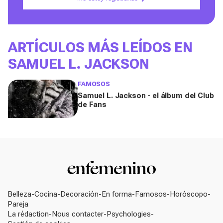
ARTÍCULOS MÁS LEÍDOS EN
SAMUEL L. JACKSON
FAMOSOS
Samuel L. Jackson - el álbum del Club
de Fans
Belleza
Cocina
Decoración
En forma
Famosos
Horóscopo
Pareja
La rédaction
Nous contacter
Psychologies