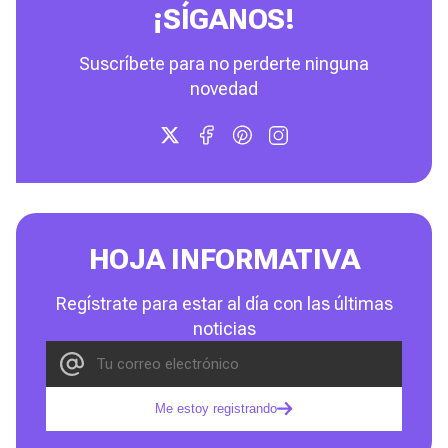
¡SÍGANOS!
Suscríbete para no perderte ninguna
novedad
HOJA INFORMATIVA
Regístrate para estar al día con las últimas
noticias
Me estoy registrando