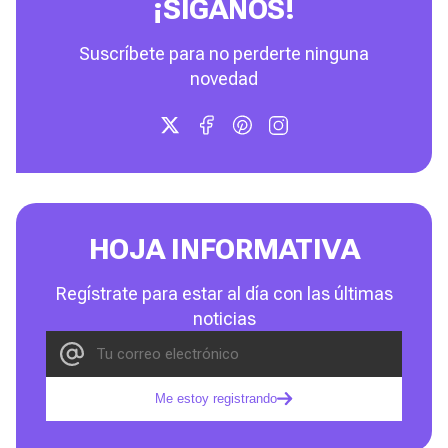
¡SÍGANOS!
Suscríbete para no perderte ninguna
novedad
HOJA INFORMATIVA
Regístrate para estar al día con las últimas
noticias
Me estoy registrando