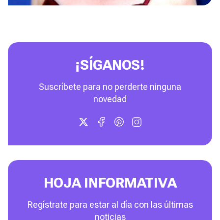
¡SÍGANOS!
Suscríbete para no perderte ninguna
novedad
HOJA INFORMATIVA
Regístrate para estar al día con las últimas
noticias