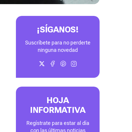
¡SÍGANOS!
Suscríbete para no perderte
ninguna novedad
HOJA
INFORMATIVA
Regístrate para estar al día
con las últimas noticias