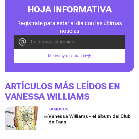
HOJA INFORMATIVA
Regístrate para estar al día con las últimas
noticias
Me estoy registrando
ARTÍCULOS MÁS LEÍDOS EN
VANESSA WILLIAMS
FAMOSOS
Vanessa Williams - el álbum del Club
de Fans