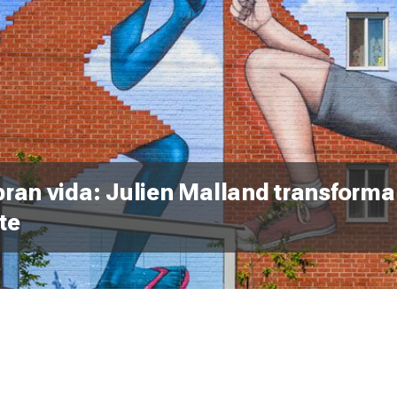
bran vida: Julien Malland transforma 
te