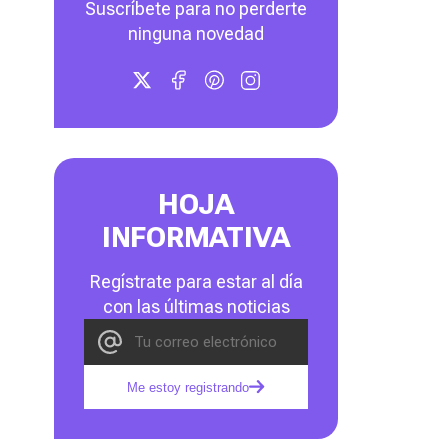
Suscríbete para no perderte
ninguna novedad
HOJA
INFORMATIVA
Regístrate para estar al día
con las últimas noticias
Me estoy registrando