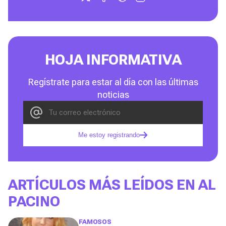
HOJA INFORMATIVA
Regístrate para estar al día con las últimas
noticias
Me estoy registrando
ARTÍCULOS MÁS LEÍDOS EN AL
PACINO
FAMOSOS