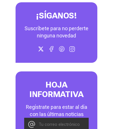
¡SÍGANOS!
Suscríbete para no perderte
ninguna novedad
HOJA
INFORMATIVA
Regístrate para estar al día
con las últimas noticias