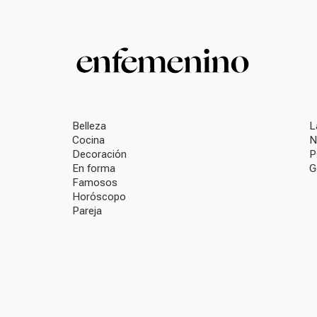
Belleza
L
Cocina
N
Decoración
P
En forma
G
Famosos
Horóscopo
Pareja