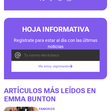
HOJA INFORMATIVA
Regístrate para estar al día con las últimas
noticias
Me estoy registrando
ARTÍCULOS MÁS LEÍDOS EN
EMMA BUNTON
FAMOSOS