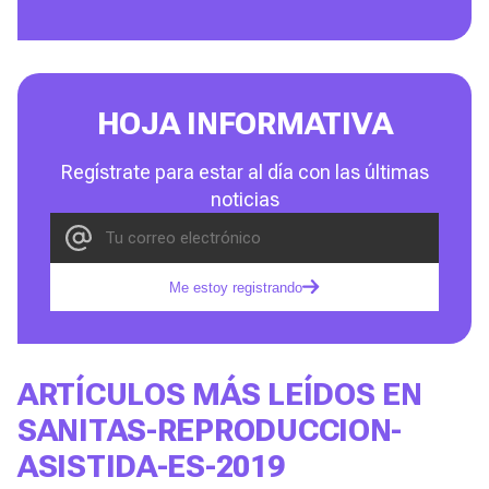
HOJA INFORMATIVA
Regístrate para estar al día con las últimas
noticias
Me estoy registrando
ARTÍCULOS MÁS LEÍDOS EN
SANITAS-REPRODUCCION-
ASISTIDA-ES-2019