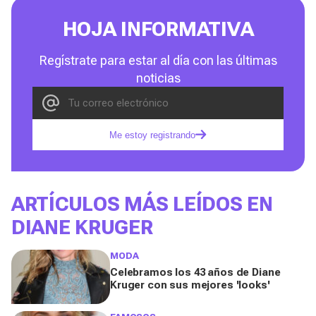
HOJA INFORMATIVA
Regístrate para estar al día con las últimas
noticias
Me estoy registrando
ARTÍCULOS MÁS LEÍDOS EN
DIANE KRUGER
MODA
Celebramos los 43 años de Diane
Kruger con sus mejores 'looks'