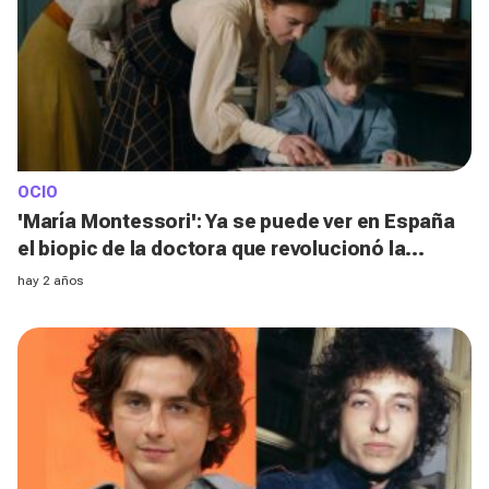
OCIO
'María Montessori': Ya se puede ver en España
el biopic de la doctora que revolucionó la
educación con su método
hay 2 años