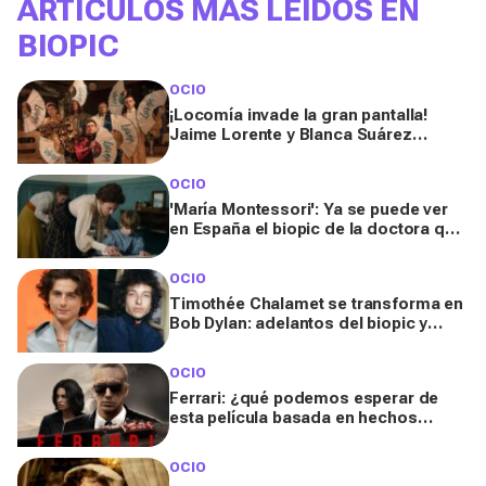
ARTÍCULOS MÁS LEÍDOS EN
BIOPIC
OCIO
¡Locomía invade la gran pantalla!
Jaime Lorente y Blanca Suárez
reviven la fiebre 'Disco, Ibiza,
Locomía’
OCIO
'María Montessori': Ya se puede ver
en España el biopic de la doctora que
revolucionó la educación con su
método
OCIO
Timothée Chalamet se transforma en
Bob Dylan: adelantos del biopic y
claves de su estilo
OCIO
Ferrari: ¿qué podemos esperar de
esta película basada en hechos
reales?
OCIO