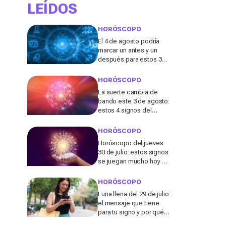
LEÍDOS
HORÓSCOPO
El 4 de agosto podría
marcar un antes y un
después para estos 3
signos del zodiaco,
¿está el tuyo entre
HORÓSCOPO
ellos?
La suerte cambia de
bando este 3 de agosto:
estos 4 signos del
zodiaco serán los
grandes afortunados,
HORÓSCOPO
¿estás entre ellos?
Horóscopo del jueves
30 de julio: estos signos
se juegan mucho hoy en
el amor, la salud y el
dinero sin darse cuenta
HORÓSCOPO
Luna llena del 29 de julio:
el mensaje que tiene
para tu signo y por qué
puede cambiar tu forma