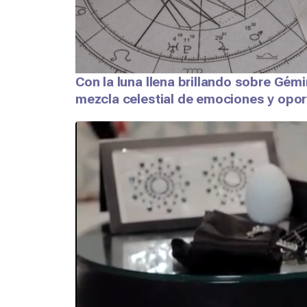
Con la luna llena brillando sobre Gém
mezcla celestial de emociones y opor