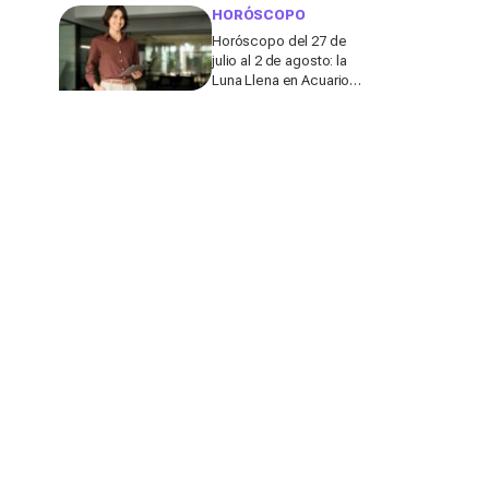
de actuar
HORÓSCOPO
Horóscopo del 27 de
julio al 2 de agosto: la
Luna Llena en Acuario
sacude el amor y el
dinero de varios signos