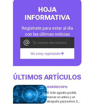
HOJA
INFORMATIVA
Regístrate para estar al día
con las últimas noticias
Me estoy registrando
ÚLTIMOS ARTÍCULOS
HORÓSCOPO
El 4 de agosto podría
marcar un antes y un
después para estos 3
signos del zodiaco,