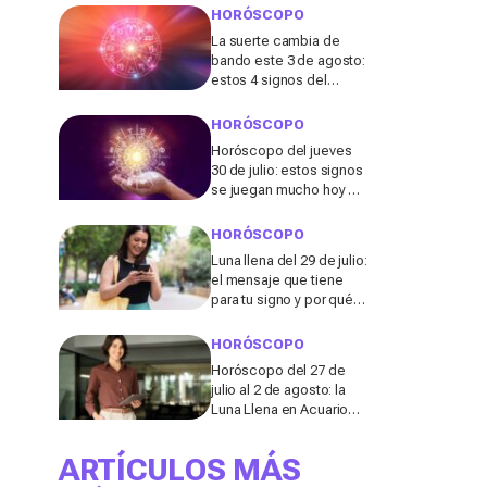
¿está el tuyo entre
HORÓSCOPO
ellos?
La suerte cambia de
bando este 3 de agosto:
estos 4 signos del
zodiaco serán los
grandes afortunados,
HORÓSCOPO
¿estás entre ellos?
Horóscopo del jueves
30 de julio: estos signos
se juegan mucho hoy en
el amor, la salud y el
dinero sin darse cuenta
HORÓSCOPO
Luna llena del 29 de julio:
el mensaje que tiene
para tu signo y por qué
puede cambiar tu forma
de actuar
HORÓSCOPO
Horóscopo del 27 de
julio al 2 de agosto: la
Luna Llena en Acuario
sacude el amor y el
dinero de varios signos
ARTÍCULOS MÁS