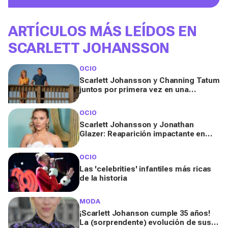
ARTÍCULOS MÁS LEÍDOS EN
SCARLETT JOHANSSON
OCIO
Scarlett Johansson y Channing Tatum
juntos por primera vez en una
comedia romántica espacial
OCIO
Scarlett Johansson y Jonathan
Glazer: Reaparición impactante en
campaña de Prada
OCIO
Las 'celebrities' infantiles más ricas
de la historia
MODA
¡Scarlett Johanson cumple 35 años!
La (sorprendente) evolución de sus