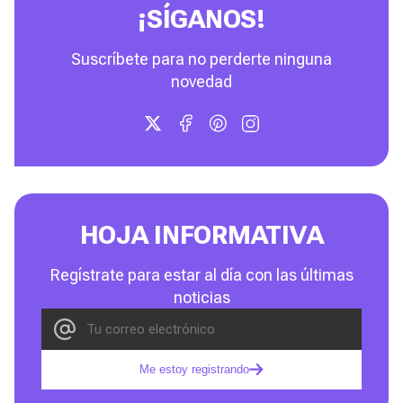
¡SÍGANOS!
Suscríbete para no perderte ninguna
novedad
HOJA INFORMATIVA
Regístrate para estar al día con las últimas
noticias
Me estoy registrando