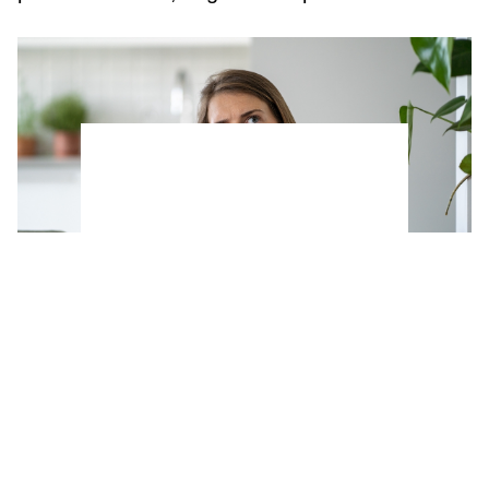
Las personas que hacen temblar la pierna
cuando están sentadas comparten esta
característica poco común, según los expertos