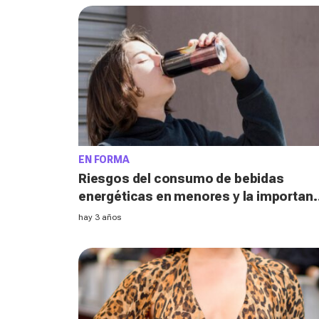
EN FORMA
Riesgos del consumo de bebidas
energéticas en menores y la importanc
de su prohibición
hay 3 años