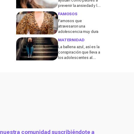
ayudan como padres a
prevenir la ansiedad y la
depresión de nuestros
FAMOSOS
adolescentes
Famosos que
atravesaron una
adolescencia muy dura
MATERNIDAD
La ballena azul, así es la
conspiración que lleva a
los adolescentes al
suicidio
 nuestra comunidad suscribiéndote a