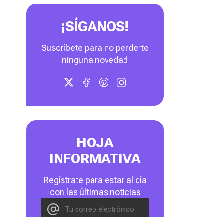
¡SÍGANOS!
Suscríbete para no perderte
ninguna novedad
HOJA
INFORMATIVA
Regístrate para estar al día
con las últimas noticias