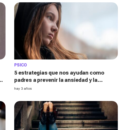
PSICO
5 estrategias que nos ayudan como
ia
padres a prevenir la ansiedad y la
depresión de nuestros adolescentes
hay 3 años