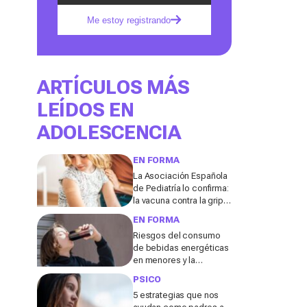
Me estoy registrando
ARTÍCULOS MÁS
LEÍDOS EN
ADOLESCENCIA
EN FORMA
La Asociación Española
de Pediatría lo confirma:
la vacuna contra la gripe
debe ser hasta los 18
EN FORMA
años
Riesgos del consumo
de bebidas energéticas
en menores y la
importancia de su
PSICO
prohibición
5 estrategias que nos