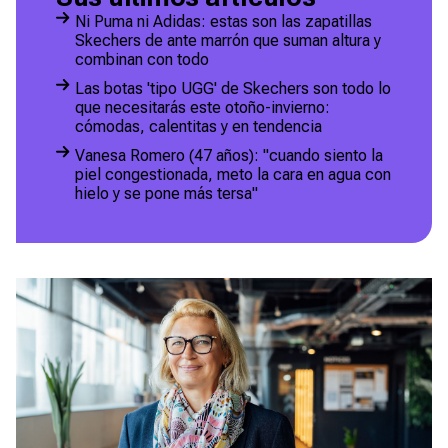
Ni Puma ni Adidas: estas son las zapatillas
Skechers de ante marrón que suman altura y
combinan con todo
Las botas 'tipo UGG' de Skechers son todo lo
que necesitarás este otoño-invierno:
cómodas, calentitas y en tendencia
Vanesa Romero (47 años): "cuando siento la
piel congestionada, meto la cara en agua con
hielo y se pone más tersa"