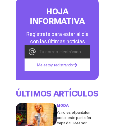
HOJA
INFORMATIVA
Regístrate para estar al día
con las últimas noticias
Me estoy registrando
ÚLTIMOS ARTÍCULOS
MODA
Ya no es el pantalón
corto: este pantalón
capri de H&M por
menos de 20 euros es el