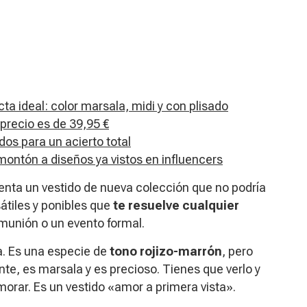
cta ideal: color marsala, midi y con plisado
 precio es de 39,95 €
os para un acierto total
ontón a diseños ya vistos en influencers
venta un vestido de nueva colección que no podría
átiles y ponibles que
te resuelve cualquier
omunión o un evento formal.
a. Es una especie de
tono rojizo-marrón
, pero
te, es marsala y es precioso. Tienes que verlo y
rar. Es un vestido «amor a primera vista».