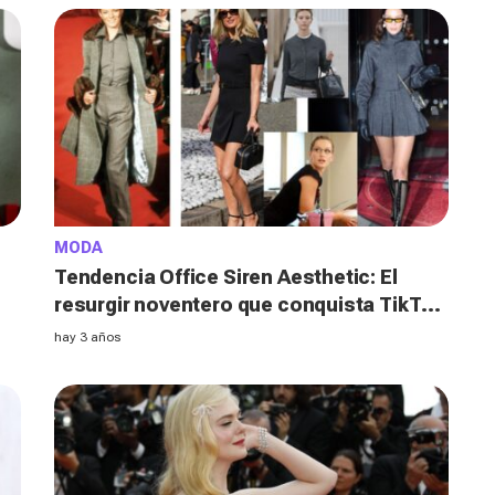
MODA
Tendencia Office Siren Aesthetic: El
resurgir noventero que conquista TikTok
y las pasarelas
hay 3 años