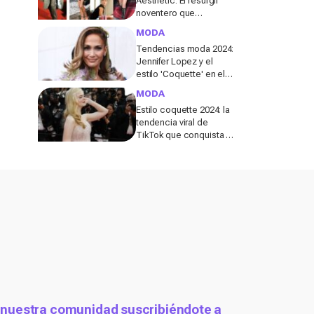
Aesthetic: El resurgir
noventero que
conquista TikTok y las
MODA
pasarelas
Tendencias moda 2024:
Jennifer Lopez y el
estilo 'Coquette' en el
desfile de Elie Saab
MODA
Estilo coquette 2024: la
tendencia viral de
TikTok que conquista a
la generación Z
 nuestra comunidad suscribiéndote a