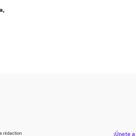
a,
a rédaction
¡Únete a