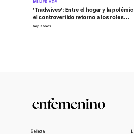
MUJER HOY
'Tradwives': Entre el hogar y la polémic
el controvertido retorno a los roles
tradicionales en pleno 2023
hay 3 años
Belleza
L