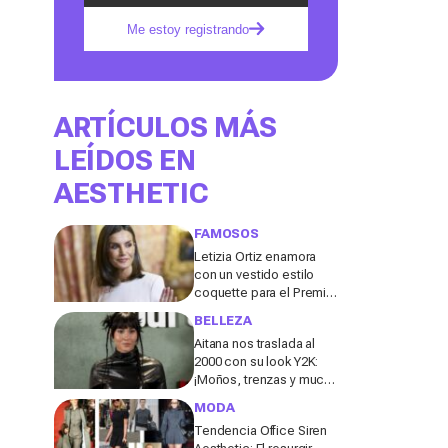
Me estoy registrando
ARTÍCULOS MÁS
LEÍDOS EN
AESTHETIC
FAMOSOS
Letizia Ortiz enamora
con un vestido estilo
coquette para el Premio
Cervantes
BELLEZA
Aitana nos traslada al
2000 con su look Y2K:
¡Moños, trenzas y mucha
actitud!
MODA
Tendencia Office Siren