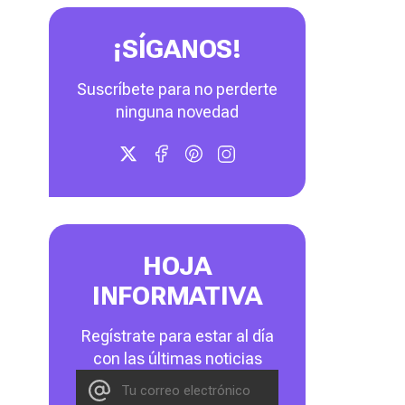
¡SÍGANOS!
Suscríbete para no perderte
ninguna novedad
HOJA
INFORMATIVA
Regístrate para estar al día
con las últimas noticias