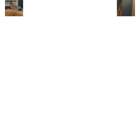
Netflix estrena una miniserie corta, pero
intensa que mezcla misterio, drama y
venganza (y se ve en menos de 3 horas)