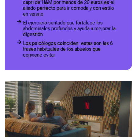
capri de H&M por menos de 20 euros es el
aliado perfecto para ir cómoda y con estilo
en verano
El ejercicio sentado que fortalece los
abdominales profundos y ayuda a mejorar la
digestión
Los psicólogos coinciden: estas son las 6
frases habituales de los abuelos que
conviene evitar