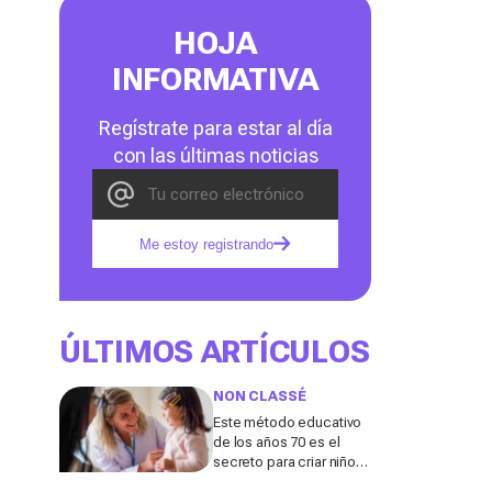
HOJA
INFORMATIVA
Regístrate para estar al día
con las últimas noticias
Me estoy registrando
ÚLTIMOS ARTÍCULOS
NON CLASSÉ
Este método educativo
de los años 70 es el
secreto para criar niños
realmente