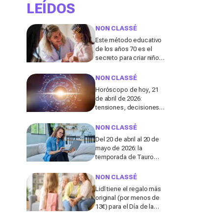
LEÍDOS
NON CLASSÉ
Este método educativo
de los años 70 es el
secreto para criar niños
realmente
independientes hoy en
NON CLASSÉ
día, según una
Horóscopo de hoy, 21
especialista
de abril de 2026:
tensiones, decisiones
clave y giros en amor,
salud y dinero
NON CLASSÉ
Del 20 de abril al 20 de
mayo de 2026: la
temporada de Tauro
podría traer estabilidad a
5 signos del zodiaco
NON CLASSÉ
Lidl tiene el regalo más
original (por menos de
13€) para el Día de la
Madre y no es lo que te