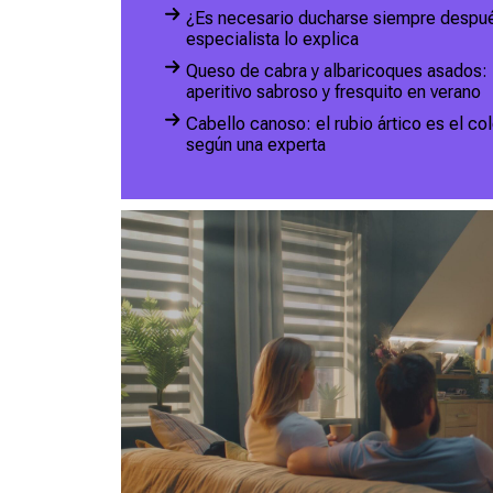
¿Es necesario ducharse siempre después
especialista lo explica
Queso de cabra y albaricoques asados: l
aperitivo sabroso y fresquito en verano
Cabello canoso: el rubio ártico es el c
según una experta