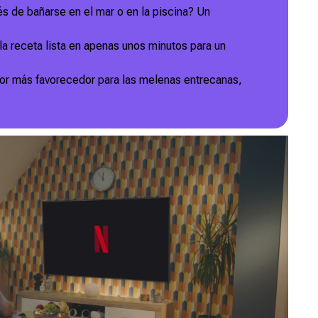
 de bañarse en el mar o en la piscina? Un
a receta lista en apenas unos minutos para un
olor más favorecedor para las melenas entrecanas,