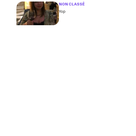
imaginas
NON CLASSÉ
Yop