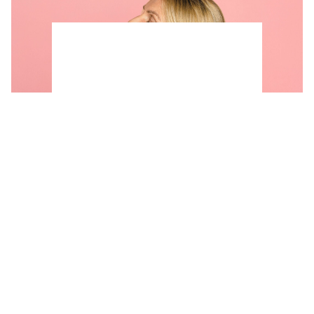
Vida sexual después de los 45: este es el
ritual que puede mantener viva la pasión (y
cómo hacerlo para que funcione)