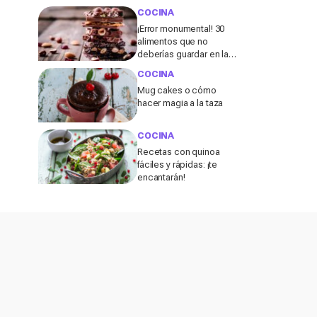
COCINA
¡Error monumental! 30
alimentos que no
deberías guardar en la
nevera
COCINA
Mug cakes o cómo
hacer magia a la taza
COCINA
Recetas con quinoa
fáciles y rápidas: ¡te
encantarán!