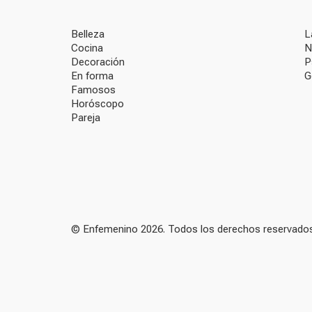
Belleza
L
Cocina
N
Decoración
P
En forma
G
Famosos
Horóscopo
Pareja
© Enfemenino 2026. Todos los derechos reservados.