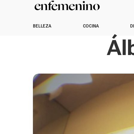
BELLEZA
COCINA
D
Ál