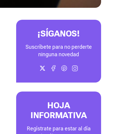
¡SÍGANOS!
Suscríbete para no perderte
ninguna novedad
HOJA
INFORMATIVA
Regístrate para estar al día