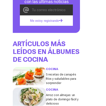
con las últimas noticias
Me estoy registrando
ARTÍCULOS MÁS
LEÍDOS EN ÁLBUMES
DE COCINA
COCINA
5 recetas de canapés
fríos y saludables para
sorprender
COCINA
Arroz con almejas: un
plato de domingo fácil y
delicioso