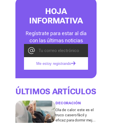
HOJA
INFORMATIVA
Regístrate para estar al día
con las últimas noticias
Me estoy registrando
ÚLTIMOS ARTÍCULOS
DECORACIÓN
Ola de calor: este es el
truco casero fácil y
eficaz para dormir mejor
sin aire acondicionado