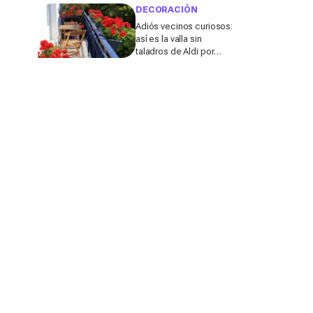
de fuertes lluvias las
DECORACIÓN
atrae en masa
Adiós vecinos curiosos:
así es la valla sin
taladros de Aldi por
9,99€ que va a volar de
las tiendas