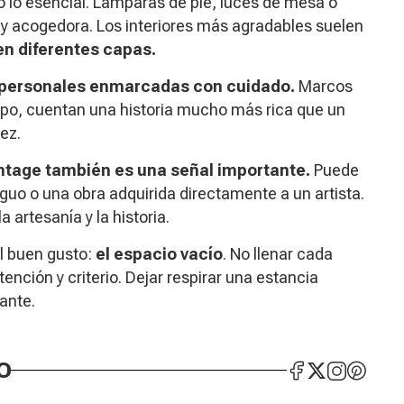
o lo esencial. Lámparas de pie, luces de mesa o
 y acogedora. Los interiores más agradables suelen
en diferentes capas.
 personales enmarcadas con cuidado.
Marcos
empo, cuentan una historia mucho más rica que un
ez.
intage también es una señal importante.
Puede
guo o una obra adquirida directamente a un artista.
 artesanía y la historia.
el buen gusto:
el espacio vacío
. No llenar cada
ención y criterio. Dejar respirar una estancia
ante.
O