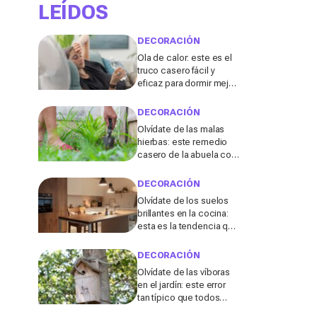
LEÍDOS
DECORACIÓN
Ola de calor: este es el
truco casero fácil y
eficaz para dormir mejor
sin aire acondicionado
DECORACIÓN
Olvídate de las malas
hierbas: este remedio
casero de la abuela con
3 ingredientes que
tienes ya en tu cocina
DECORACIÓN
podría salvar tu jardín
Olvídate de los suelos
brillantes en la cocina:
esta es la tendencia que
triunfará en 2026, según
una diseñadora de
DECORACIÓN
interiores
Olvídate de las víboras
en el jardín: este error
tan típico que todos
cometemos después