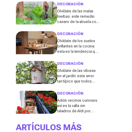
DECORACIÓN
Olvídate de las malas
hierbas: este remedio
casero de la abuela con
3 ingredientes que
tienes ya en tu cocina
DECORACIÓN
podría salvar tu jardín
Olvídate de los suelos
brillantes en la cocina:
esta es la tendencia que
triunfará en 2026, según
una diseñadora de
DECORACIÓN
interiores
Olvídate de las víboras
en el jardín: este error
tan típico que todos
cometemos después
de fuertes lluvias las
DECORACIÓN
atrae en masa
Adiós vecinos curiosos:
así es la valla sin
taladros de Aldi por
9,99€ que va a volar de
las tiendas
ARTÍCULOS MÁS