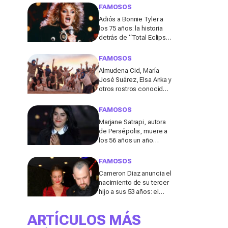
de los 50
FAMOSOS
Adiós a Bonnie Tyler a
los 75 años: la historia
detrás de “Total Eclipse
of the Heart”, el himno
que la hizo eterna
FAMOSOS
Almudena Cid, María
José Suárez, Elsa Anka y
otros rostros conocidos
viajan al Sáhara en la
segunda edición de
FAMOSOS
'Maktub: Cartas al
Marjane Satrapi, autora
Desierto'
de Persépolis, muere a
los 56 años un año
después de la muerte
de su marido
FAMOSOS
Cameron Diaz anuncia el
nacimiento de su tercer
hijo a sus 53 años: el
detalle en redes de este
anuncio que todos
ARTÍCULOS MÁS
comentan