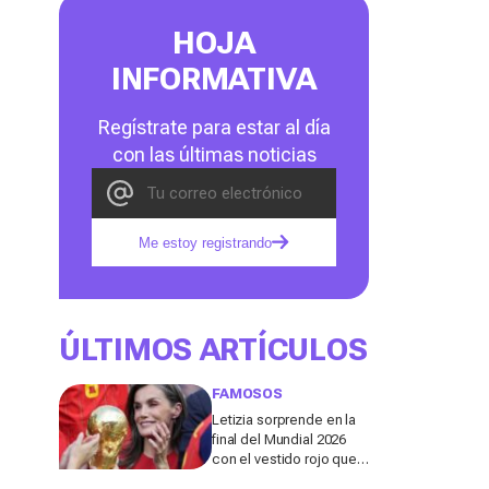
HOJA
INFORMATIVA
Regístrate para estar al día
con las últimas noticias
Me estoy registrando
ÚLTIMOS ARTÍCULOS
FAMOSOS
Letizia sorprende en la
final del Mundial 2026
con el vestido rojo que
mejor sienta después