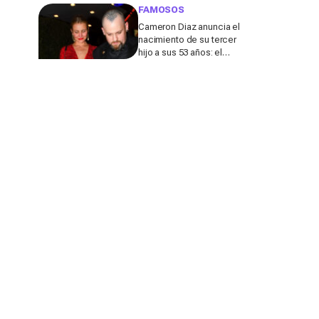
de su marido
FAMOSOS
Cameron Diaz anuncia el
nacimiento de su tercer
hijo a sus 53 años: el
detalle en redes de este
anuncio que todos
comentan