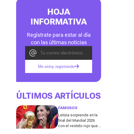
HOJA
INFORMATIVA
Regístrate para estar al día
con las últimas noticias
Me estoy registrando
ÚLTIMOS ARTÍCULOS
FAMOSOS
Letizia sorprende en la
final del Mundial 2026
con el vestido rojo que
mejor sienta después