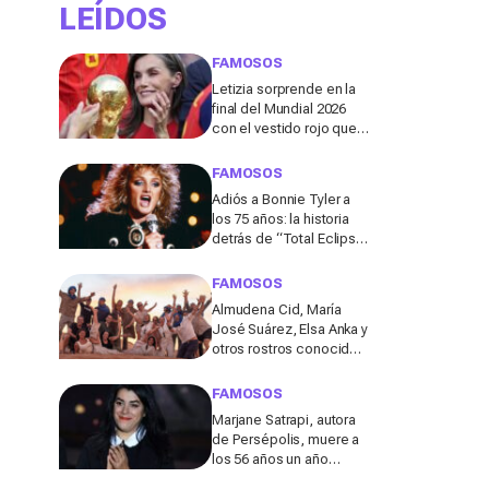
LEÍDOS
FAMOSOS
Letizia sorprende en la
final del Mundial 2026
con el vestido rojo que
mejor sienta después
de los 50
FAMOSOS
Adiós a Bonnie Tyler a
los 75 años: la historia
detrás de “Total Eclipse
of the Heart”, el himno
que la hizo eterna
FAMOSOS
Almudena Cid, María
José Suárez, Elsa Anka y
otros rostros conocidos
viajan al Sáhara en la
segunda edición de
FAMOSOS
'Maktub: Cartas al
Marjane Satrapi, autora
Desierto'
de Persépolis, muere a
los 56 años un año
después de la muerte