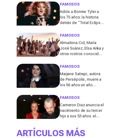
de los 50
FAMOSOS
Adiós a Bonnie Tyler a
los 75 años: la historia
detrás de “Total Eclipse
of the Heart”, el himno
que la hizo eterna
FAMOSOS
Almudena Cid, María
José Suárez, Elsa Anka y
otros rostros conocidos
viajan al Sáhara en la
segunda edición de
FAMOSOS
'Maktub: Cartas al
Marjane Satrapi, autora
Desierto'
de Persépolis, muere a
los 56 años un año
después de la muerte
de su marido
FAMOSOS
Cameron Diaz anuncia el
nacimiento de su tercer
hijo a sus 53 años: el
detalle en redes de este
anuncio que todos
ARTÍCULOS MÁS
comentan