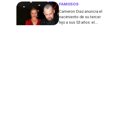
de su marido
FAMOSOS
Cameron Diaz anuncia el
nacimiento de su tercer
hijo a sus 53 años: el
detalle en redes de este
anuncio que todos
comentan