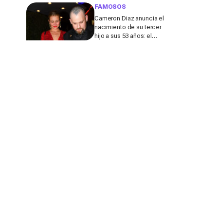
de su marido
FAMOSOS
Cameron Diaz anuncia el
nacimiento de su tercer
hijo a sus 53 años: el
detalle en redes de este
anuncio que todos
comentan