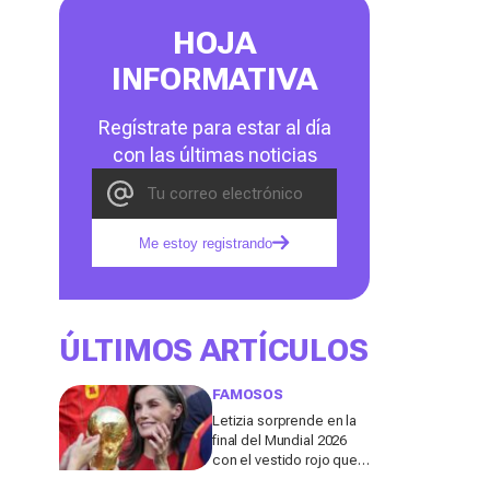
HOJA
INFORMATIVA
Regístrate para estar al día
con las últimas noticias
Me estoy registrando
ÚLTIMOS ARTÍCULOS
FAMOSOS
Letizia sorprende en la
final del Mundial 2026
con el vestido rojo que
mejor sienta después