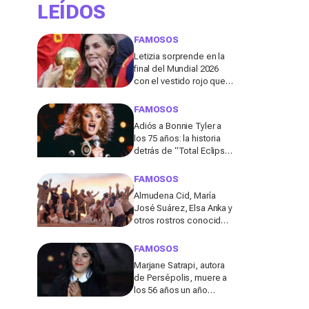
LEÍDOS
FAMOSOS
Letizia sorprende en la
final del Mundial 2026
con el vestido rojo que
mejor sienta después
de los 50
FAMOSOS
Adiós a Bonnie Tyler a
los 75 años: la historia
detrás de “Total Eclipse
of the Heart”, el himno
que la hizo eterna
FAMOSOS
Almudena Cid, María
José Suárez, Elsa Anka y
otros rostros conocidos
viajan al Sáhara en la
segunda edición de
FAMOSOS
'Maktub: Cartas al
Marjane Satrapi, autora
Desierto'
de Persépolis, muere a
los 56 años un año
después de la muerte