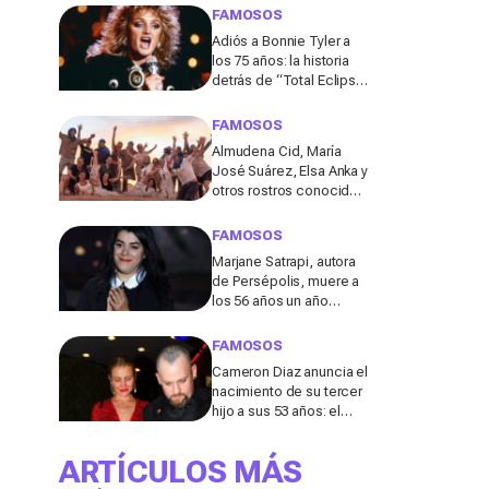
de los 50
FAMOSOS
Adiós a Bonnie Tyler a
los 75 años: la historia
detrás de “Total Eclipse
of the Heart”, el himno
que la hizo eterna
FAMOSOS
Almudena Cid, María
José Suárez, Elsa Anka y
otros rostros conocidos
viajan al Sáhara en la
segunda edición de
FAMOSOS
'Maktub: Cartas al
Marjane Satrapi, autora
Desierto'
de Persépolis, muere a
los 56 años un año
después de la muerte
de su marido
FAMOSOS
Cameron Diaz anuncia el
nacimiento de su tercer
hijo a sus 53 años: el
detalle en redes de este
anuncio que todos
ARTÍCULOS MÁS
comentan