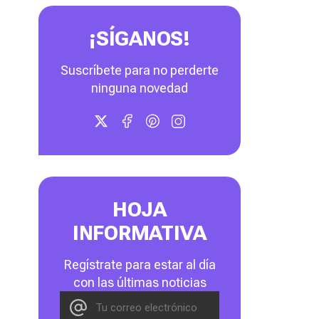
¡SÍGANOS!
Suscríbete para no perderte
ninguna novedad
HOJA
INFORMATIVA
Regístrate para estar al día
con las últimas noticias