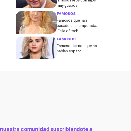
famosos feos con hijos
muy guapos
FAMOSOS
Famosos que han
pasado una temporada...
¡En la cárcel!
FAMOSOS
Famosos latinos que no
hablan español
 nuestra comunidad suscribiéndote a