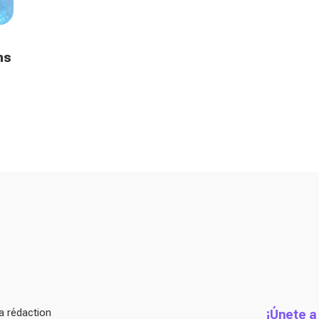
ns
a rédaction
¡Únete a