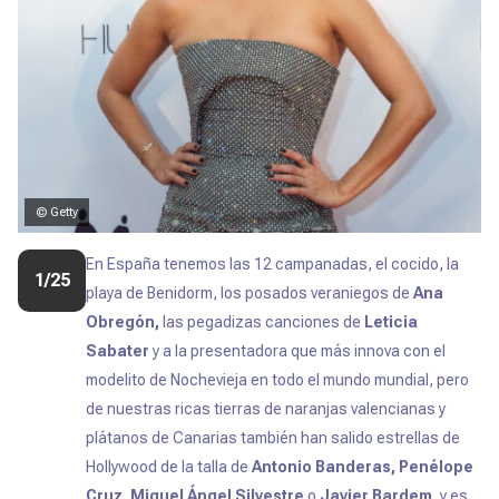
© Getty
En España tenemos las 12 campanadas, el cocido, la
1/25
playa de Benidorm, los posados veraniegos de
Ana
Obregón,
las pegadizas canciones de
Leticia
Sabater
y a la presentadora que más innova con el
modelito de Nochevieja en todo el mundo mundial
, pero
de nuestras ricas tierras de naranjas valencianas y
plátanos de Canarias también han salido estrellas de
Hollywood de la talla de
Antonio Banderas, Penélope
Cruz, Miguel Ángel Silvestre
o
Javier Bardem,
y es