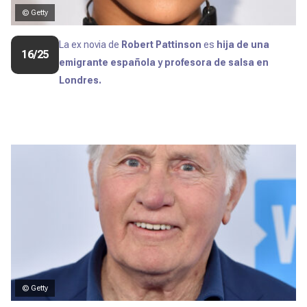
© Getty
La ex novia de
Robert Pattinson
es
hija de una
16/25
emigrante española y profesora de salsa en
Londres.
© Getty